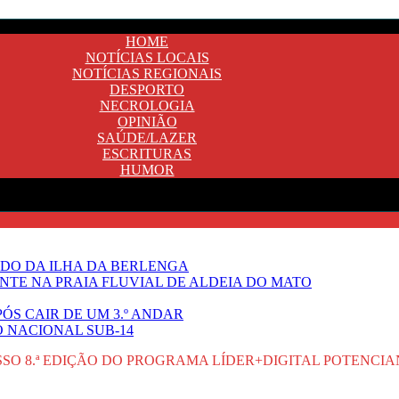
HOME
NOTÍCIAS LOCAIS
NOTÍCIAS REGIONAIS
DESPORTO
NECROLOGIA
OPINIÃO
SAÚDE/LAZER
ESCRITURAS
HUMOR
DO DA ILHA DA BERLENGA
TE NA PRAIA FLUVIAL DE ALDEIA DO MATO
ÓS CAIR DE UM 3.º ANDAR
O NACIONAL SUB-14
O 8.ª EDIÇÃO DO PROGRAMA LÍDER+DIGITAL POTENCIA