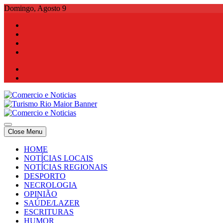
Skip
Domingo, Agosto 9
to
content
Comercio e Noticias
Notícias e Publicidade Online
Close Menu
Comercio e Noticias
Notícias e Publicidade Online
HOME
NOTÍCIAS LOCAIS
NOTÍCIAS REGIONAIS
DESPORTO
NECROLOGIA
OPINIÃO
SAÚDE/LAZER
ESCRITURAS
HUMOR