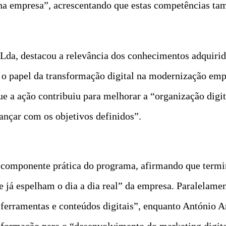
inha empresa”, acrescentando que estas competências
 Lda, destacou a relevância dos conhecimentos adquirid
 o papel da transformação digital na modernização emp
e a ação contribuiu para melhorar a “organização digi
ançar com os objetivos definidos”.
te componente prática do programa, afirmando que term
já espelham o dia a dia real” da empresa. Paralelamen
ferramentas e conteúdos digitais”, enquanto António A
 formação para o “desenvolvimento do marketing digita