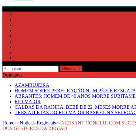
Pesquisar
por:
Destaques
AZAMBUJEIRA
HOMEM SOFRE PERFURAÇÃO NUM PÉ E É RESGATA
ABRANTES: HOMEM DE 40 ANOS MORRE SUBITAMEN
RIO MAIOR
CALDAS DA RAINHA: BEBÉ DE 22 MESES MORRE AP
TRÊS ATLETAS DO RIO MAIOR BASKET NA SELEÇÃ
Home
>>
Notícias Regionais
>>
NERSANT CONCLUI COM SUCESS
DOS GESTORES DA REGIÃO