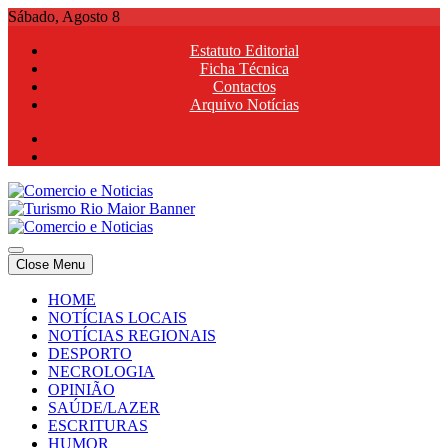
Skip
Sábado, Agosto 8
to
Estatuto Editorial
content
Ficha Técnica
Contactos
Arquivo Notícias
Comercio e Noticias
Notícias e Publicidade Online
Close Menu
Comercio e Noticias
Notícias e Publicidade Online
HOME
NOTÍCIAS LOCAIS
NOTÍCIAS REGIONAIS
DESPORTO
NECROLOGIA
OPINIÃO
SAÚDE/LAZER
ESCRITURAS
HUMOR