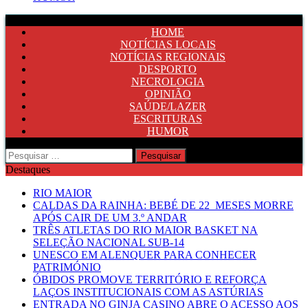
HOME
NOTÍCIAS LOCAIS
NOTÍCIAS REGIONAIS
DESPORTO
NECROLOGIA
OPINIÃO
SAÚDE/LAZER
ESCRITURAS
HUMOR
Pesquisar
por:
Destaques
RIO MAIOR
CALDAS DA RAINHA: BEBÉ DE 22 MESES MORRE
APÓS CAIR DE UM 3.º ANDAR
TRÊS ATLETAS DO RIO MAIOR BASKET NA
SELEÇÃO NACIONAL SUB-14
UNESCO EM ALENQUER PARA CONHECER
PATRIMÓNIO
ÓBIDOS PROMOVE TERRITÓRIO E REFORÇA
LAÇOS INSTITUCIONAIS COM AS ASTÚRIAS
ENTRADA NO GINJA CASINO ABRE O ACESSO AOS