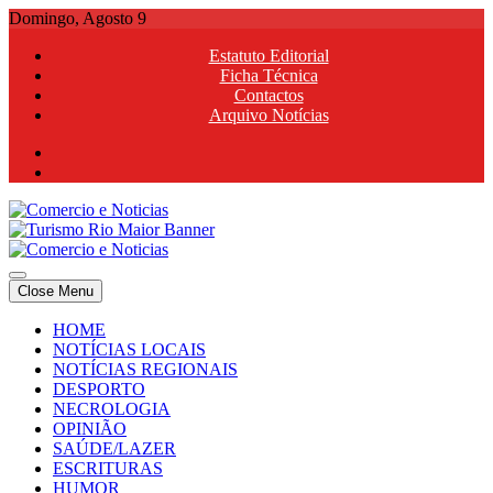
Skip
Domingo, Agosto 9
to
Estatuto Editorial
content
Ficha Técnica
Contactos
Arquivo Notícias
Comercio e Noticias
Notícias e Publicidade Online
Close Menu
Comercio e Noticias
Notícias e Publicidade Online
HOME
NOTÍCIAS LOCAIS
NOTÍCIAS REGIONAIS
DESPORTO
NECROLOGIA
OPINIÃO
SAÚDE/LAZER
ESCRITURAS
HUMOR