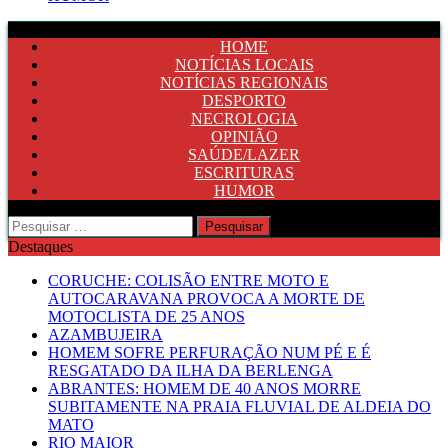
HOME
NOTÍCIAS LOCAIS
NOTÍCIAS REGIONAIS
DESPORTO
NECROLOGIA
OPINIÃO
SAÚDE/LAZER
ESCRITURAS
HUMOR
Pesquisar
por:
Destaques
CORUCHE: COLISÃO ENTRE MOTO E
AUTOCARAVANA PROVOCA A MORTE DE
MOTOCLISTA DE 25 ANOS
AZAMBUJEIRA
HOMEM SOFRE PERFURAÇÃO NUM PÉ E É
RESGATADO DA ILHA DA BERLENGA
ABRANTES: HOMEM DE 40 ANOS MORRE
SUBITAMENTE NA PRAIA FLUVIAL DE ALDEIA DO
MATO
RIO MAIOR