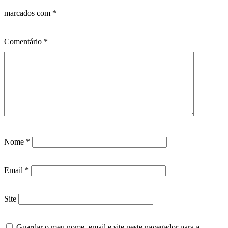
marcados com
*
Comentário
*
Nome
*
Email
*
Site
Guardar o meu nome, email e site neste navegador para a