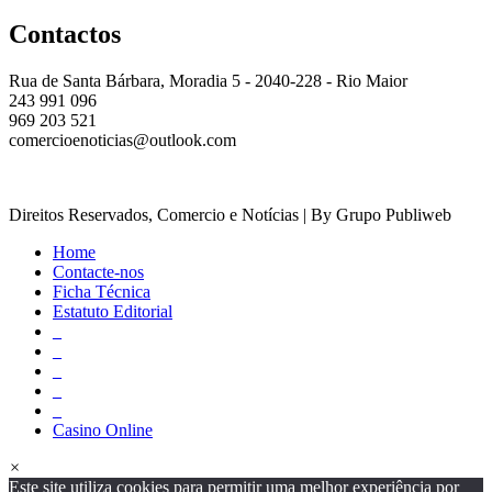
Contactos
Rua de Santa Bárbara, Moradia 5 - 2040-228 - Rio Maior
243 991 096
969 203 521
comercioenoticias@outlook.com
Direitos Reservados, Comercio e Notícias | By Grupo Publiweb
Home
Contacte-nos
Ficha Técnica
Estatuto Editorial
_
_
_
_
_
Casino Online
×
Este site utiliza cookies para permitir uma melhor experiência por