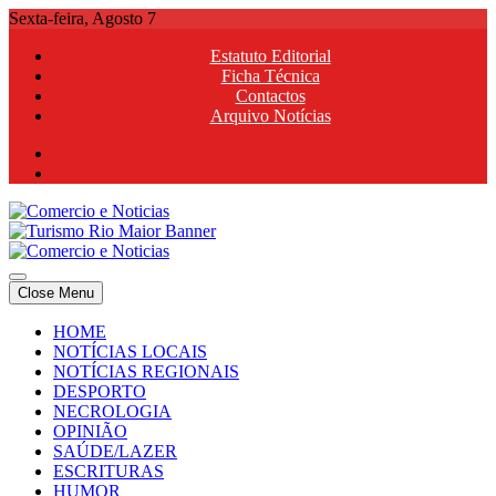
Skip
Sexta-feira, Agosto 7
to
Estatuto Editorial
content
Ficha Técnica
Contactos
Arquivo Notícias
Comercio e Noticias
Notícias e Publicidade Online
Close Menu
Comercio e Noticias
Notícias e Publicidade Online
HOME
NOTÍCIAS LOCAIS
NOTÍCIAS REGIONAIS
DESPORTO
NECROLOGIA
OPINIÃO
SAÚDE/LAZER
ESCRITURAS
HUMOR