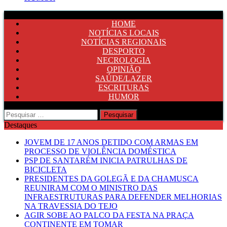
HOME
NOTÍCIAS LOCAIS
NOTÍCIAS REGIONAIS
DESPORTO
NECROLOGIA
OPINIÃO
SAÚDE/LAZER
ESCRITURAS
HUMOR
Pesquisar
por:
Destaques
JOVEM DE 17 ANOS DETIDO COM ARMAS EM
PROCESSO DE VIOLÊNCIA DOMÉSTICA
PSP DE SANTARÉM INICIA PATRULHAS DE
BICICLETA
PRESIDENTES DA GOLEGÃ E DA CHAMUSCA
REUNIRAM COM O MINISTRO DAS
INFRAESTRUTURAS PARA DEFENDER MELHORIAS
NA TRAVESSIA DO TEJO
AGIR SOBE AO PALCO DA FESTA NA PRAÇA
CONTINENTE EM TOMAR