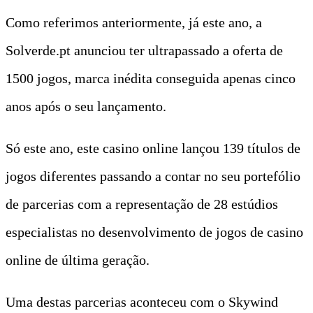
Como referimos anteriormente, já este ano, a
Solverde.pt anunciou ter ultrapassado a oferta de
1500 jogos, marca inédita conseguida apenas cinco
anos após o seu lançamento.
Só este ano, este casino online lançou 139 títulos de
jogos diferentes passando a contar no seu portefólio
de parcerias com a representação de 28 estúdios
especialistas no desenvolvimento de jogos de casino
online de última geração.
Uma destas parcerias aconteceu com o Skywind