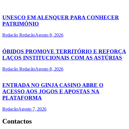
UNESCO EM ALENQUER PARA CONHECER
PATRIMÓNIO
Redação Redação
Agosto 8, 2026
ÓBIDOS PROMOVE TERRITÓRIO E REFORÇA
LAÇOS INSTITUCIONAIS COM AS ASTÚRIAS
Redação Redação
Agosto 8, 2026
ENTRADA NO GINJA CASINO ABRE O
ACESSO AOS JOGOS E APOSTAS NA
PLATAFORMA
Redação
Agosto 7, 2026
Contactos