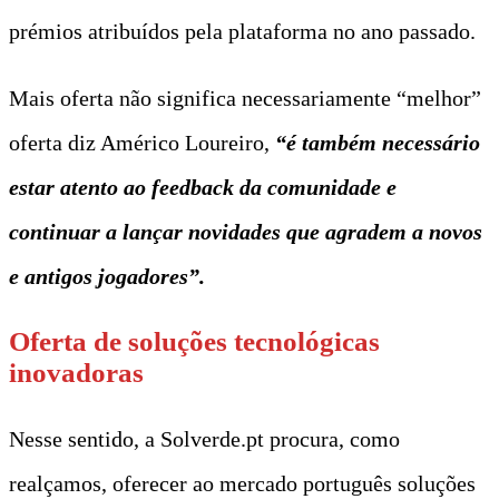
prémios atribuídos pela plataforma no ano passado.
Mais oferta não significa necessariamente “melhor”
oferta diz Américo Loureiro,
“é também necessário
estar atento ao feedback da comunidade e
continuar a lançar novidades que agradem a novos
e antigos jogadores”.
Oferta de soluções tecnológicas
inovadoras
Nesse sentido, a Solverde.pt procura, como
realçamos, oferecer ao mercado português soluções