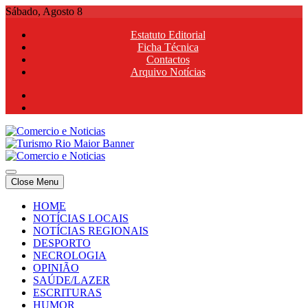
Skip
Sábado, Agosto 8
to
Estatuto Editorial
content
Ficha Técnica
Contactos
Arquivo Notícias
Comercio e Noticias
Notícias e Publicidade Online
Close Menu
Comercio e Noticias
Notícias e Publicidade Online
HOME
NOTÍCIAS LOCAIS
NOTÍCIAS REGIONAIS
DESPORTO
NECROLOGIA
OPINIÃO
SAÚDE/LAZER
ESCRITURAS
HUMOR