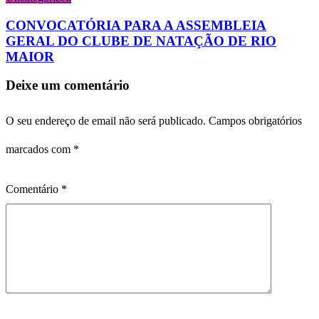
CONVOCATÓRIA PARA A ASSEMBLEIA
GERAL DO CLUBE DE NATAÇÃO DE RIO
MAIOR
Deixe um comentário
O seu endereço de email não será publicado.
Campos obrigatórios
marcados com
*
Comentário
*