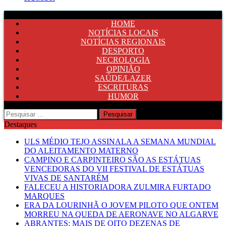
HOME
NOTÍCIAS LOCAIS
NOTÍCIAS REGIONAIS
DESPORTO
NECROLOGIA
OPINIÃO
SAÚDE/LAZER
ESCRITURAS
HUMOR
Pesquisar
por:
Destaques
ULS MÉDIO TEJO ASSINALA A SEMANA MUNDIAL
DO ALEITAMENTO MATERNO
CAMPINO E CARPINTEIRO SÃO AS ESTÁTUAS
VENCEDORAS DO VII FESTIVAL DE ESTÁTUAS
VIVAS DE SANTARÉM
FALECEU A HISTORIADORA ZULMIRA FURTADO
MARQUES
ERA DA LOURINHÃ O JOVEM PILOTO QUE ONTEM
MORREU NA QUEDA DE AERONAVE NO ALGARVE
ABRANTES: MAIS DE OITO DEZENAS DE