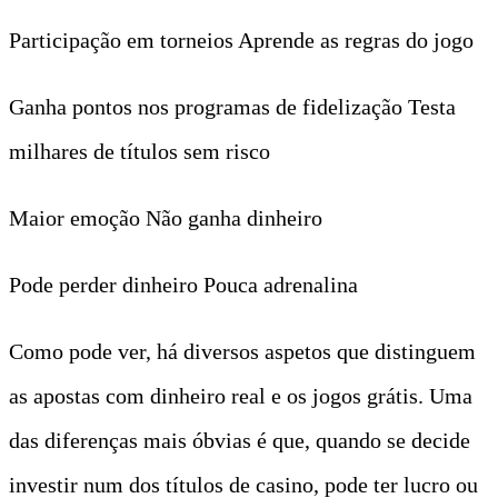
Participação em torneios Aprende as regras do jogo
Ganha pontos nos programas de fidelização Testa
milhares de títulos sem risco
Maior emoção Não ganha dinheiro
Pode perder dinheiro Pouca adrenalina
Como pode ver, há diversos aspetos que distinguem
as apostas com dinheiro real e os jogos grátis. Uma
das diferenças mais óbvias é que, quando se decide
investir num dos títulos de casino, pode ter lucro ou