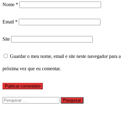
Nome
*
Email
*
Site
Guardar o meu nome, email e site neste navegador para a
próxima vez que eu comentar.
Pesquisar
por: