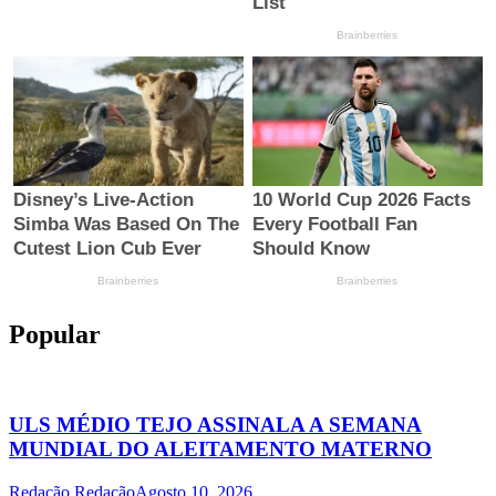
Popular
ULS MÉDIO TEJO ASSINALA A SEMANA
MUNDIAL DO ALEITAMENTO MATERNO
Redação Redação
Agosto 10, 2026