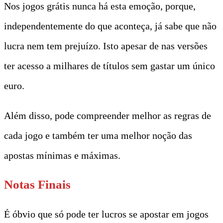
Nos jogos grátis nunca há esta emoção, porque,
independentemente do que aconteça, já sabe que não
lucra nem tem prejuízo. Isto apesar de nas versões
ter acesso a milhares de títulos sem gastar um único
euro.
Além disso, pode compreender melhor as regras de
cada jogo e também ter uma melhor noção das
apostas mínimas e máximas.
Notas Finais
É óbvio que só pode ter lucros se apostar em jogos