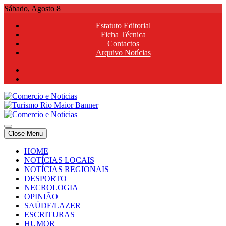
Skip
Sábado, Agosto 8
to
Estatuto Editorial
content
Ficha Técnica
Contactos
Arquivo Notícias
Comercio e Noticias
Notícias e Publicidade Online
Close Menu
Comercio e Noticias
Notícias e Publicidade Online
HOME
NOTÍCIAS LOCAIS
NOTÍCIAS REGIONAIS
DESPORTO
NECROLOGIA
OPINIÃO
SAÚDE/LAZER
ESCRITURAS
HUMOR