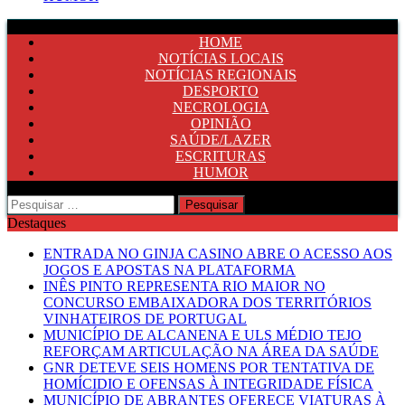
HOME
NOTÍCIAS LOCAIS
NOTÍCIAS REGIONAIS
DESPORTO
NECROLOGIA
OPINIÃO
SAÚDE/LAZER
ESCRITURAS
HUMOR
Pesquisar
por:
Destaques
ENTRADA NO GINJA CASINO ABRE O ACESSO AOS
JOGOS E APOSTAS NA PLATAFORMA
INÊS PINTO REPRESENTA RIO MAIOR NO
CONCURSO EMBAIXADORA DOS TERRITÓRIOS
VINHATEIROS DE PORTUGAL
MUNICÍPIO DE ALCANENA E ULS MÉDIO TEJO
REFORÇAM ARTICULAÇÃO NA ÁREA DA SAÚDE
GNR DETEVE SEIS HOMENS POR TENTATIVA DE
HOMÍCIDIO E OFENSAS À INTEGRIDADE FÍSICA
MUNICÍPIO DE ABRANTES OFERECE VIATURAS À