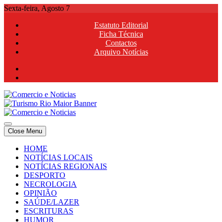
Skip
Sexta-feira, Agosto 7
to
Estatuto Editorial
content
Ficha Técnica
Contactos
Arquivo Notícias
Comercio e Noticias
Notícias e Publicidade Online
Close Menu
Comercio e Noticias
Notícias e Publicidade Online
HOME
NOTÍCIAS LOCAIS
NOTÍCIAS REGIONAIS
DESPORTO
NECROLOGIA
OPINIÃO
SAÚDE/LAZER
ESCRITURAS
HUMOR