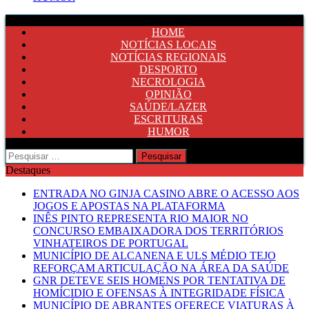
HOME
NOTÍCIAS LOCAIS
NOTÍCIAS REGIONAIS
DESPORTO
NECROLOGIA
OPINIÃO
SAÚDE/LAZER
ESCRITURAS
HUMOR
Pesquisar
por:
Destaques
ENTRADA NO GINJA CASINO ABRE O ACESSO AOS
JOGOS E APOSTAS NA PLATAFORMA
INÊS PINTO REPRESENTA RIO MAIOR NO
CONCURSO EMBAIXADORA DOS TERRITÓRIOS
VINHATEIROS DE PORTUGAL
MUNICÍPIO DE ALCANENA E ULS MÉDIO TEJO
REFORÇAM ARTICULAÇÃO NA ÁREA DA SAÚDE
GNR DETEVE SEIS HOMENS POR TENTATIVA DE
HOMÍCIDIO E OFENSAS À INTEGRIDADE FÍSICA
MUNICÍPIO DE ABRANTES OFERECE VIATURAS À