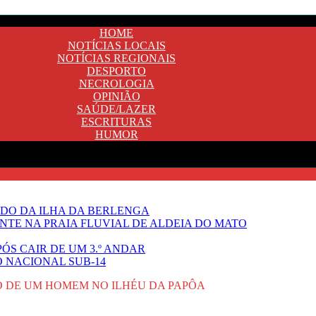
HOME
NOTÍCIAS LOCAIS
NOTÍCIAS REGIONAIS
DESPORTO
NECROLOGIA
OPINIÃO
SAÚDE/LAZER
ESCRITURAS
HUMOR
DO DA ILHA DA BERLENGA
TE NA PRAIA FLUVIAL DE ALDEIA DO MATO
ÓS CAIR DE UM 3.º ANDAR
O NACIONAL SUB-14
 DE UM HOMEM NO ILHÉU DA PAPÔA