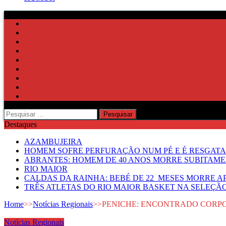
Pesquisar
por:
Destaques
AZAMBUJEIRA
HOMEM SOFRE PERFURAÇÃO NUM PÉ E É RESGATA
ABRANTES: HOMEM DE 40 ANOS MORRE SUBITAMEN
RIO MAIOR
CALDAS DA RAINHA: BEBÉ DE 22 MESES MORRE AP
TRÊS ATLETAS DO RIO MAIOR BASKET NA SELEÇÃ
Home
>>
Notícias Regionais
>>
PENICHE: ENCONTRADO CORPO
Notícias Regionais