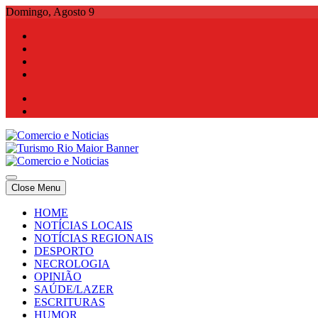
Skip
Domingo, Agosto 9
to
content
Comercio e Noticias
Notícias e Publicidade Online
Close Menu
Comercio e Noticias
Notícias e Publicidade Online
HOME
NOTÍCIAS LOCAIS
NOTÍCIAS REGIONAIS
DESPORTO
NECROLOGIA
OPINIÃO
SAÚDE/LAZER
ESCRITURAS
HUMOR