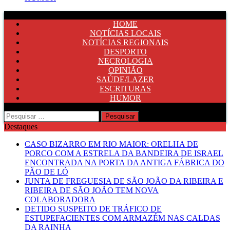
HOME
NOTÍCIAS LOCAIS
NOTÍCIAS REGIONAIS
DESPORTO
NECROLOGIA
OPINIÃO
SAÚDE/LAZER
ESCRITURAS
HUMOR
Pesquisar
por:
Destaques
CASO BIZARRO EM RIO MAIOR: ORELHA DE
PORCO COM A ESTRELA DA BANDEIRA DE ISRAEL
ENCONTRADA NA PORTA DA ANTIGA FÁBRICA DO
PÃO DE LÓ
JUNTA DE FREGUESIA DE SÃO JOÃO DA RIBEIRA E
RIBEIRA DE SÃO JOÃO TEM NOVA
COLABORADORA
DETIDO SUSPEITO DE TRÁFICO DE
ESTUPEFACIENTES COM ARMAZÉM NAS CALDAS
DA RAINHA