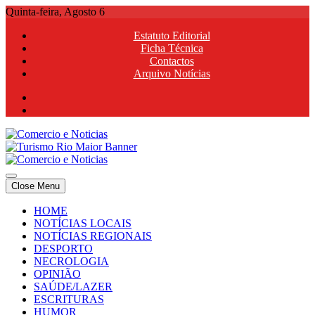
Skip
Quinta-feira, Agosto 6
to
Estatuto Editorial
content
Ficha Técnica
Contactos
Arquivo Notícias
Comercio e Noticias
Notícias e Publicidade Online
Close Menu
Comercio e Noticias
Notícias e Publicidade Online
HOME
NOTÍCIAS LOCAIS
NOTÍCIAS REGIONAIS
DESPORTO
NECROLOGIA
OPINIÃO
SAÚDE/LAZER
ESCRITURAS
HUMOR