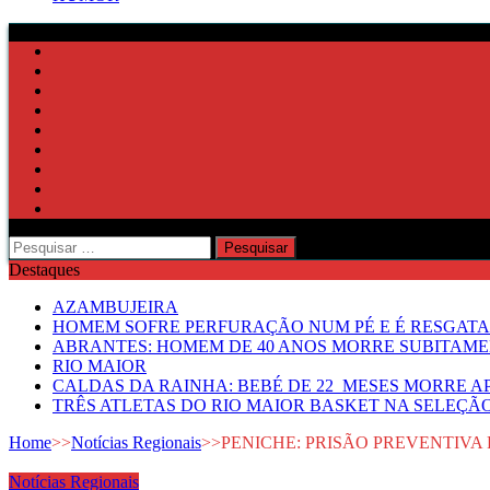
Pesquisar
por:
Destaques
AZAMBUJEIRA
HOMEM SOFRE PERFURAÇÃO NUM PÉ E É RESGATA
ABRANTES: HOMEM DE 40 ANOS MORRE SUBITAMEN
RIO MAIOR
CALDAS DA RAINHA: BEBÉ DE 22 MESES MORRE AP
TRÊS ATLETAS DO RIO MAIOR BASKET NA SELEÇÃ
Home
>>
Notícias Regionais
>>
PENICHE: PRISÃO PREVENTIVA
Notícias Regionais