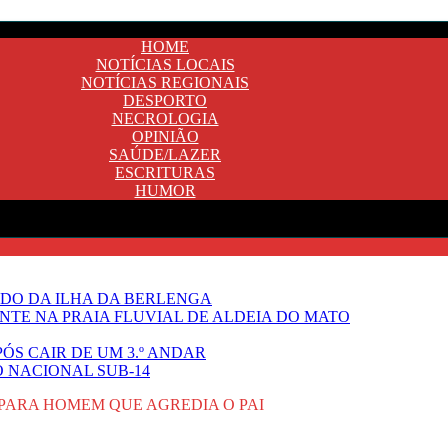
HOME
NOTÍCIAS LOCAIS
NOTÍCIAS REGIONAIS
DESPORTO
NECROLOGIA
OPINIÃO
SAÚDE/LAZER
ESCRITURAS
HUMOR
DO DA ILHA DA BERLENGA
TE NA PRAIA FLUVIAL DE ALDEIA DO MATO
ÓS CAIR DE UM 3.º ANDAR
O NACIONAL SUB-14
 PARA HOMEM QUE AGREDIA O PAI