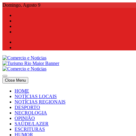
Skip
Domingo, Agosto 9
to
content
Comercio e Noticias
Notícias e Publicidade Online
Close Menu
Comercio e Noticias
Notícias e Publicidade Online
HOME
NOTÍCIAS LOCAIS
NOTÍCIAS REGIONAIS
DESPORTO
NECROLOGIA
OPINIÃO
SAÚDE/LAZER
ESCRITURAS
HUMOR