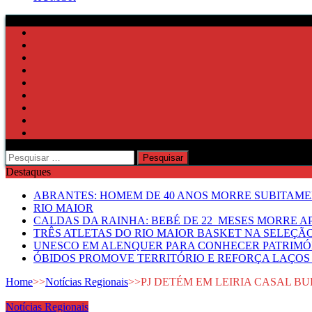
Pesquisar
por:
Destaques
ABRANTES: HOMEM DE 40 ANOS MORRE SUBITAMEN
RIO MAIOR
CALDAS DA RAINHA: BEBÉ DE 22 MESES MORRE AP
TRÊS ATLETAS DO RIO MAIOR BASKET NA SELEÇÃ
UNESCO EM ALENQUER PARA CONHECER PATRIMÓ
ÓBIDOS PROMOVE TERRITÓRIO E REFORÇA LAÇOS 
Home
>>
Notícias Regionais
>>
PJ DETÉM EM LEIRIA CASAL B
Notícias Regionais