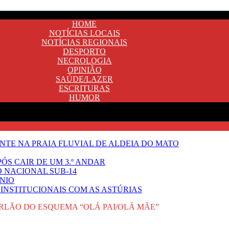
HOME
NOTÍCIAS LOCAIS
NOTÍCIAS REGIONAIS
DESPORTO
NECROLOGIA
OPINIÃO
SAÚDE/LAZER
ESCRITURAS
HUMOR
TE NA PRAIA FLUVIAL DE ALDEIA DO MATO
ÓS CAIR DE UM 3.º ANDAR
O NACIONAL SUB-14
NIO
INSTITUCIONAIS COM AS ASTÚRIAS
URLÃO DO ESQUEMA “OLÁ PAI/OLÁ MÃE”