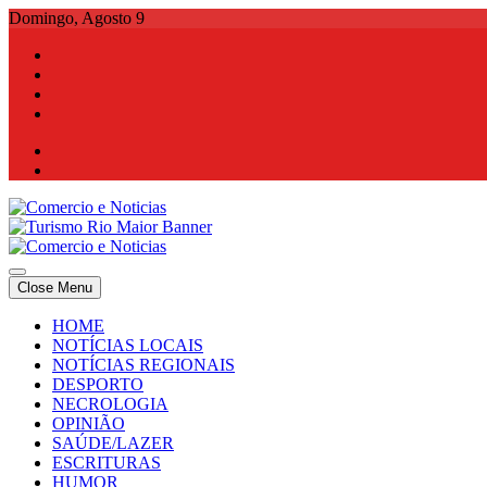
Skip
Domingo, Agosto 9
to
content
Comercio e Noticias
Notícias e Publicidade Online
Close Menu
Comercio e Noticias
Notícias e Publicidade Online
HOME
NOTÍCIAS LOCAIS
NOTÍCIAS REGIONAIS
DESPORTO
NECROLOGIA
OPINIÃO
SAÚDE/LAZER
ESCRITURAS
HUMOR