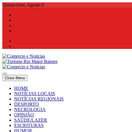
Skip
Quinta-feira, Agosto 6
to
content
Comercio e Noticias
Notícias e Publicidade Online
Close Menu
Comercio e Noticias
Notícias e Publicidade Online
HOME
NOTÍCIAS LOCAIS
NOTÍCIAS REGIONAIS
DESPORTO
NECROLOGIA
OPINIÃO
SAÚDE/LAZER
ESCRITURAS
HUMOR