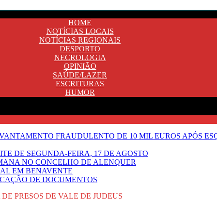
HOME
NOTÍCIAS LOCAIS
NOTÍCIAS REGIONAIS
DESPORTO
NECROLOGIA
OPINIÃO
SAÚDE/LAZER
ESCRITURAS
HUMOR
VANTAMENTO FRAUDULENTO DE 10 MIL EUROS APÓS ES
OITE DE SEGUNDA-FEIRA, 17 DE AGOSTO
EMANA NO CONCELHO DE ALENQUER
GAL EM BENAVENTE
IFICAÇÃO DE DOCUMENTOS
 DE PRESOS DE VALE DE JUDEUS