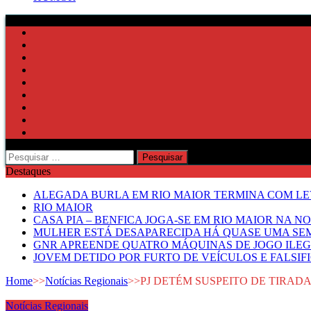
Pesquisar
por:
Destaques
ALEGADA BURLA EM RIO MAIOR TERMINA COM LE
RIO MAIOR
CASA PIA – BENFICA JOGA-SE EM RIO MAIOR NA N
MULHER ESTÁ DESAPARECIDA HÁ QUASE UMA S
GNR APREENDE QUATRO MÁQUINAS DE JOGO ILE
JOVEM DETIDO POR FURTO DE VEÍCULOS E FALS
Home
>>
Notícias Regionais
>>
PJ DETÉM SUSPEITO DE TIRADA
Notícias Regionais