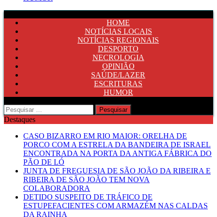
HOME
NOTÍCIAS LOCAIS
NOTÍCIAS REGIONAIS
DESPORTO
NECROLOGIA
OPINIÃO
SAÚDE/LAZER
ESCRITURAS
HUMOR
Pesquisar
por:
Destaques
CASO BIZARRO EM RIO MAIOR: ORELHA DE
PORCO COM A ESTRELA DA BANDEIRA DE ISRAEL
ENCONTRADA NA PORTA DA ANTIGA FÁBRICA DO
PÃO DE LÓ
JUNTA DE FREGUESIA DE SÃO JOÃO DA RIBEIRA E
RIBEIRA DE SÃO JOÃO TEM NOVA
COLABORADORA
DETIDO SUSPEITO DE TRÁFICO DE
ESTUPEFACIENTES COM ARMAZÉM NAS CALDAS
DA RAINHA