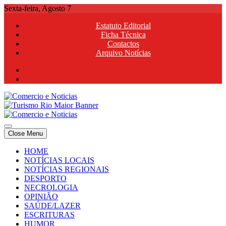
Skip
Sexta-feira, Agosto 7
to
Estatuto Editorial
content
Ficha Técnica
Contactos
Arquivo Notícias
Comercio e Noticias
Notícias e Publicidade Online
Close Menu
Comercio e Noticias
Notícias e Publicidade Online
HOME
NOTÍCIAS LOCAIS
NOTÍCIAS REGIONAIS
DESPORTO
NECROLOGIA
OPINIÃO
SAÚDE/LAZER
ESCRITURAS
HUMOR