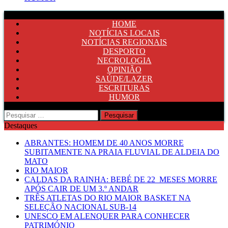
HOME
NOTÍCIAS LOCAIS
NOTÍCIAS REGIONAIS
DESPORTO
NECROLOGIA
OPINIÃO
SAÚDE/LAZER
ESCRITURAS
HUMOR
Pesquisar
por:
Destaques
ABRANTES: HOMEM DE 40 ANOS MORRE
SUBITAMENTE NA PRAIA FLUVIAL DE ALDEIA DO
MATO
RIO MAIOR
CALDAS DA RAINHA: BEBÉ DE 22 MESES MORRE
APÓS CAIR DE UM 3.º ANDAR
TRÊS ATLETAS DO RIO MAIOR BASKET NA
SELEÇÃO NACIONAL SUB-14
UNESCO EM ALENQUER PARA CONHECER
PATRIMÓNIO