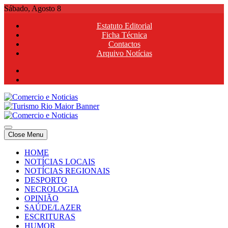
Skip
Sábado, Agosto 8
to
Estatuto Editorial
content
Ficha Técnica
Contactos
Arquivo Notícias
Comercio e Noticias
Notícias e Publicidade Online
Close Menu
Comercio e Noticias
Notícias e Publicidade Online
HOME
NOTÍCIAS LOCAIS
NOTÍCIAS REGIONAIS
DESPORTO
NECROLOGIA
OPINIÃO
SAÚDE/LAZER
ESCRITURAS
HUMOR