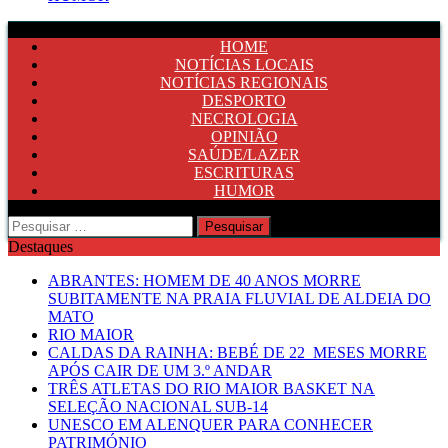
HOME
NOTÍCIAS LOCAIS
NOTÍCIAS REGIONAIS
DESPORTO
NECROLOGIA
OPINIÃO
SAÚDE/LAZER
ESCRITURAS
HUMOR
Pesquisar
por:
Destaques
ABRANTES: HOMEM DE 40 ANOS MORRE
SUBITAMENTE NA PRAIA FLUVIAL DE ALDEIA DO
MATO
RIO MAIOR
CALDAS DA RAINHA: BEBÉ DE 22 MESES MORRE
APÓS CAIR DE UM 3.º ANDAR
TRÊS ATLETAS DO RIO MAIOR BASKET NA
SELEÇÃO NACIONAL SUB-14
UNESCO EM ALENQUER PARA CONHECER
PATRIMÓNIO