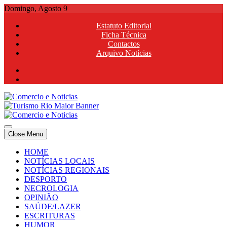
Skip
Domingo, Agosto 9
to
Estatuto Editorial
content
Ficha Técnica
Contactos
Arquivo Notícias
Comercio e Noticias
Notícias e Publicidade Online
Close Menu
Comercio e Noticias
Notícias e Publicidade Online
HOME
NOTÍCIAS LOCAIS
NOTÍCIAS REGIONAIS
DESPORTO
NECROLOGIA
OPINIÃO
SAÚDE/LAZER
ESCRITURAS
HUMOR