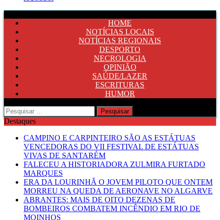
HOME
NOTÍCIAS LOCAIS
NOTÍCIAS REGIONAIS
DESPORTO
NECROLOGIA
OPINIÃO
SAÚDE/LAZER
ESCRITURAS
HUMOR
Pesquisar
por:
Destaques
CAMPINO E CARPINTEIRO SÃO AS ESTÁTUAS
VENCEDORAS DO VII FESTIVAL DE ESTÁTUAS
VIVAS DE SANTARÉM
FALECEU A HISTORIADORA ZULMIRA FURTADO
MARQUES
ERA DA LOURINHÃ O JOVEM PILOTO QUE ONTEM
MORREU NA QUEDA DE AERONAVE NO ALGARVE
ABRANTES: MAIS DE OITO DEZENAS DE
BOMBEIROS COMBATEM INCÊNDIO EM RIO DE
MOINHOS