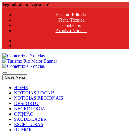
Skip
Segunda-feira, Agosto 10
to
Estatuto Editorial
content
Ficha Técnica
Contactos
Arquivo Notícias
Comercio e Noticias
Notícias e Publicidade Online
Close Menu
Comercio e Noticias
Notícias e Publicidade Online
HOME
NOTÍCIAS LOCAIS
NOTÍCIAS REGIONAIS
DESPORTO
NECROLOGIA
OPINIÃO
SAÚDE/LAZER
ESCRITURAS
HUMOR