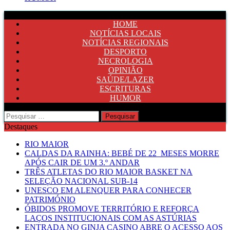
HOME
NOTÍCIAS LOCAIS
NOTÍCIAS REGIONAIS
DESPORTO
NECROLOGIA
OPINIÃO
SAÚDE/LAZER
ESCRITURAS
HUMOR
Pesquisar
por:
Destaques
RIO MAIOR
CALDAS DA RAINHA: BEBÉ DE 22 MESES MORRE
APÓS CAIR DE UM 3.º ANDAR
TRÊS ATLETAS DO RIO MAIOR BASKET NA
SELEÇÃO NACIONAL SUB-14
UNESCO EM ALENQUER PARA CONHECER
PATRIMÓNIO
ÓBIDOS PROMOVE TERRITÓRIO E REFORÇA
LAÇOS INSTITUCIONAIS COM AS ASTÚRIAS
ENTRADA NO GINJA CASINO ABRE O ACESSO AOS