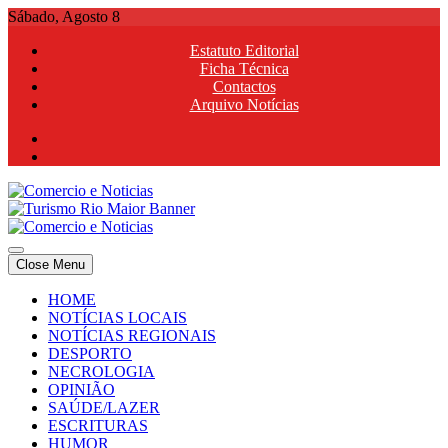
Skip
Sábado, Agosto 8
to
Estatuto Editorial
content
Ficha Técnica
Contactos
Arquivo Notícias
Comercio e Noticias
Notícias e Publicidade Online
Close Menu
Comercio e Noticias
Notícias e Publicidade Online
HOME
NOTÍCIAS LOCAIS
NOTÍCIAS REGIONAIS
DESPORTO
NECROLOGIA
OPINIÃO
SAÚDE/LAZER
ESCRITURAS
HUMOR