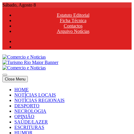
Skip
Sábado, Agosto 8
to
Estatuto Editorial
content
Ficha Técnica
Contactos
Arquivo Notícias
Comercio e Noticias
Notícias e Publicidade Online
Close Menu
Comercio e Noticias
Notícias e Publicidade Online
HOME
NOTÍCIAS LOCAIS
NOTÍCIAS REGIONAIS
DESPORTO
NECROLOGIA
OPINIÃO
SAÚDE/LAZER
ESCRITURAS
HUMOR