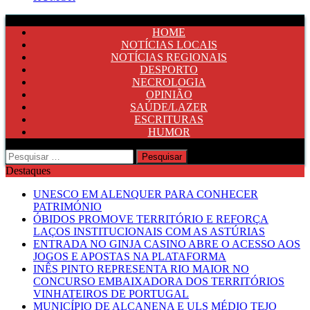
HOME
NOTÍCIAS LOCAIS
NOTÍCIAS REGIONAIS
DESPORTO
NECROLOGIA
OPINIÃO
SAÚDE/LAZER
ESCRITURAS
HUMOR
Pesquisar
por:
Destaques
UNESCO EM ALENQUER PARA CONHECER
PATRIMÓNIO
ÓBIDOS PROMOVE TERRITÓRIO E REFORÇA
LAÇOS INSTITUCIONAIS COM AS ASTÚRIAS
ENTRADA NO GINJA CASINO ABRE O ACESSO AOS
JOGOS E APOSTAS NA PLATAFORMA
INÊS PINTO REPRESENTA RIO MAIOR NO
CONCURSO EMBAIXADORA DOS TERRITÓRIOS
VINHATEIROS DE PORTUGAL
MUNICÍPIO DE ALCANENA E ULS MÉDIO TEJO