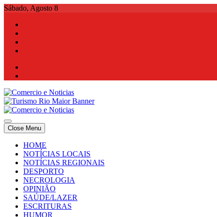
Skip
Sábado, Agosto 8
to
content
Comercio e Noticias
Notícias e Publicidade Online
Close Menu
Comercio e Noticias
Notícias e Publicidade Online
HOME
NOTÍCIAS LOCAIS
NOTÍCIAS REGIONAIS
DESPORTO
NECROLOGIA
OPINIÃO
SAÚDE/LAZER
ESCRITURAS
HUMOR