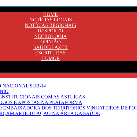
HOME
NOTÍCIAS LOCAIS
NOTÍCIAS REGIONAIS
DESPORTO
NECROLOGIA
OPINIÃO
SAÚDE/LAZER
ESCRITURAS
HUMOR
O NACIONAL SUB-14
NIO
INSTITUCIONAIS COM AS ASTÚRIAS
JOGOS E APOSTAS NA PLATAFORMA
SO EMBAIXADORA DOS TERRITÓRIOS VINHATEIROS DE P
FORÇAM ARTICULAÇÃO NA ÁREA DA SAÚDE