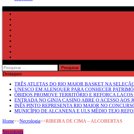
Pesquisar
por:
Destaques
TRÊS ATLETAS DO RIO MAIOR BASKET NA SELEÇÃ
UNESCO EM ALENQUER PARA CONHECER PATRIMÓ
ÓBIDOS PROMOVE TERRITÓRIO E REFORÇA LAÇOS 
ENTRADA NO GINJA CASINO ABRE O ACESSO AOS 
INÊS PINTO REPRESENTA RIO MAIOR NO CONCUR
MUNICÍPIO DE ALCANENA E ULS MÉDIO TEJO RE
Home
>>
Necrologia
>>
RIBEIRA DE CIMA – ALCOBERTAS
Necrologia