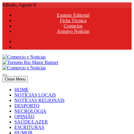
Skip
Sábado, Agosto 8
to
Estatuto Editorial
content
Ficha Técnica
Contactos
Arquivo Notícias
Comercio e Noticias
Notícias e Publicidade Online
Close Menu
Comercio e Noticias
Notícias e Publicidade Online
HOME
NOTÍCIAS LOCAIS
NOTÍCIAS REGIONAIS
DESPORTO
NECROLOGIA
OPINIÃO
SAÚDE/LAZER
ESCRITURAS
HUMOR