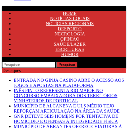
HOME
NOTÍCIAS LOCAIS
NOTÍCIAS REGIONAIS
DESPORTO
NECROLOGIA
OPINIÃO
SAÚDE/LAZER
ESCRITURAS
HUMOR
Pesquisar
por:
Destaques
ENTRADA NO GINJA CASINO ABRE O ACESSO AOS
JOGOS E APOSTAS NA PLATAFORMA
INÊS PINTO REPRESENTA RIO MAIOR NO
CONCURSO EMBAIXADORA DOS TERRITÓRIOS
VINHATEIROS DE PORTUGAL
MUNICÍPIO DE ALCANENA E ULS MÉDIO TEJO
REFORÇAM ARTICULAÇÃO NA ÁREA DA SAÚDE
GNR DETEVE SEIS HOMENS POR TENTATIVA DE
HOMÍCIDIO E OFENSAS À INTEGRIDADE FÍSICA
MUNICÍPIO DE ABRANTES OFERECE VIATURAS À