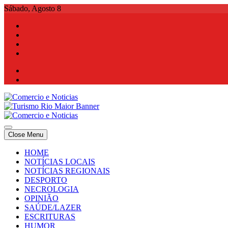
Skip
Sábado, Agosto 8
to
content
Comercio e Noticias
Notícias e Publicidade Online
Close Menu
Comercio e Noticias
Notícias e Publicidade Online
HOME
NOTÍCIAS LOCAIS
NOTÍCIAS REGIONAIS
DESPORTO
NECROLOGIA
OPINIÃO
SAÚDE/LAZER
ESCRITURAS
HUMOR