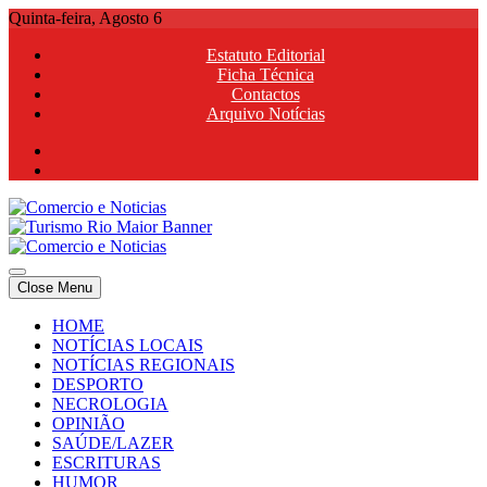
Skip
Quinta-feira, Agosto 6
to
Estatuto Editorial
content
Ficha Técnica
Contactos
Arquivo Notícias
Comercio e Noticias
Notícias e Publicidade Online
Close Menu
Comercio e Noticias
Notícias e Publicidade Online
HOME
NOTÍCIAS LOCAIS
NOTÍCIAS REGIONAIS
DESPORTO
NECROLOGIA
OPINIÃO
SAÚDE/LAZER
ESCRITURAS
HUMOR