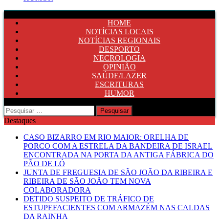
HOME
NOTÍCIAS LOCAIS
NOTÍCIAS REGIONAIS
DESPORTO
NECROLOGIA
OPINIÃO
SAÚDE/LAZER
ESCRITURAS
HUMOR
Pesquisar
por:
Destaques
CASO BIZARRO EM RIO MAIOR: ORELHA DE
PORCO COM A ESTRELA DA BANDEIRA DE ISRAEL
ENCONTRADA NA PORTA DA ANTIGA FÁBRICA DO
PÃO DE LÓ
JUNTA DE FREGUESIA DE SÃO JOÃO DA RIBEIRA E
RIBEIRA DE SÃO JOÃO TEM NOVA
COLABORADORA
DETIDO SUSPEITO DE TRÁFICO DE
ESTUPEFACIENTES COM ARMAZÉM NAS CALDAS
DA RAINHA