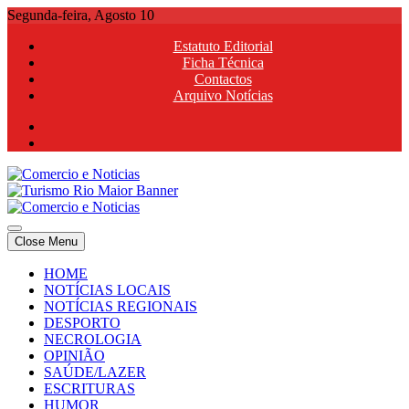
Skip
Segunda-feira, Agosto 10
to
Estatuto Editorial
content
Ficha Técnica
Contactos
Arquivo Notícias
Comercio e Noticias
Notícias e Publicidade Online
Close Menu
Comercio e Noticias
Notícias e Publicidade Online
HOME
NOTÍCIAS LOCAIS
NOTÍCIAS REGIONAIS
DESPORTO
NECROLOGIA
OPINIÃO
SAÚDE/LAZER
ESCRITURAS
HUMOR