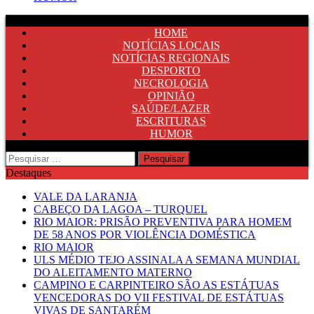
HOME
NOTÍCIAS LOCAIS
NOTÍCIAS REGIONAIS
DESPORTO
NECROLOGIA
OPINIÃO
SAÚDE/LAZER
ESCRITURAS
HUMOR
Pesquisar
por:
Destaques
VALE DA LARANJA
CABEÇO DA LAGOA – TURQUEL
RIO MAIOR: PRISÃO PREVENTIVA PARA HOMEM
DE 58 ANOS POR VIOLÊNCIA DOMÉSTICA
RIO MAIOR
ULS MÉDIO TEJO ASSINALA A SEMANA MUNDIAL
DO ALEITAMENTO MATERNO
CAMPINO E CARPINTEIRO SÃO AS ESTÁTUAS
VENCEDORAS DO VII FESTIVAL DE ESTÁTUAS
VIVAS DE SANTARÉM