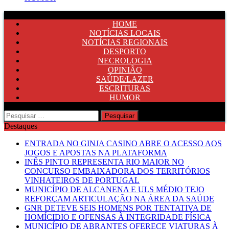
HOME
NOTÍCIAS LOCAIS
NOTÍCIAS REGIONAIS
DESPORTO
NECROLOGIA
OPINIÃO
SAÚDE/LAZER
ESCRITURAS
HUMOR
Pesquisar
por:
Destaques
ENTRADA NO GINJA CASINO ABRE O ACESSO AOS
JOGOS E APOSTAS NA PLATAFORMA
INÊS PINTO REPRESENTA RIO MAIOR NO
CONCURSO EMBAIXADORA DOS TERRITÓRIOS
VINHATEIROS DE PORTUGAL
MUNICÍPIO DE ALCANENA E ULS MÉDIO TEJO
REFORÇAM ARTICULAÇÃO NA ÁREA DA SAÚDE
GNR DETEVE SEIS HOMENS POR TENTATIVA DE
HOMÍCIDIO E OFENSAS À INTEGRIDADE FÍSICA
MUNICÍPIO DE ABRANTES OFERECE VIATURAS À