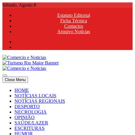
Skip
Sábado, Agosto 8
to
Estatuto Editorial
content
Ficha Técnica
Contactos
Arquivo Notícias
Comercio e Noticias
Notícias e Publicidade Online
Close Menu
Comercio e Noticias
Notícias e Publicidade Online
HOME
NOTÍCIAS LOCAIS
NOTÍCIAS REGIONAIS
DESPORTO
NECROLOGIA
OPINIÃO
SAÚDE/LAZER
ESCRITURAS
HUMOR