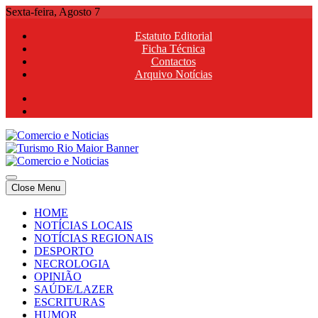
Skip
Sexta-feira, Agosto 7
to
Estatuto Editorial
content
Ficha Técnica
Contactos
Arquivo Notícias
Comercio e Noticias
Notícias e Publicidade Online
Close Menu
Comercio e Noticias
Notícias e Publicidade Online
HOME
NOTÍCIAS LOCAIS
NOTÍCIAS REGIONAIS
DESPORTO
NECROLOGIA
OPINIÃO
SAÚDE/LAZER
ESCRITURAS
HUMOR