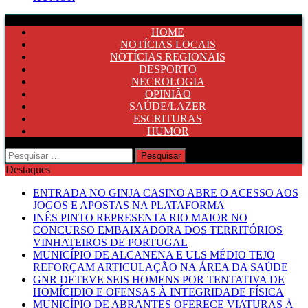
HOME
NOTÍCIAS LOCAIS
NOTÍCIAS REGIONAIS
DESPORTO
NECROLOGIA
OPINIÃO
SAÚDE/LAZER
ESCRITURAS
HUMOR
Pesquisar
por:
Destaques
ENTRADA NO GINJA CASINO ABRE O ACESSO AOS
JOGOS E APOSTAS NA PLATAFORMA
INÊS PINTO REPRESENTA RIO MAIOR NO
CONCURSO EMBAIXADORA DOS TERRITÓRIOS
VINHATEIROS DE PORTUGAL
MUNICÍPIO DE ALCANENA E ULS MÉDIO TEJO
REFORÇAM ARTICULAÇÃO NA ÁREA DA SAÚDE
GNR DETEVE SEIS HOMENS POR TENTATIVA DE
HOMÍCIDIO E OFENSAS À INTEGRIDADE FÍSICA
MUNICÍPIO DE ABRANTES OFERECE VIATURAS À