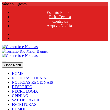
Skip
Sábado, Agosto 8
to
Estatuto Editorial
content
Ficha Técnica
Contactos
Arquivo Notícias
Comercio e Noticias
Notícias e Publicidade Online
Close Menu
Comercio e Noticias
Notícias e Publicidade Online
HOME
NOTÍCIAS LOCAIS
NOTÍCIAS REGIONAIS
DESPORTO
NECROLOGIA
OPINIÃO
SAÚDE/LAZER
ESCRITURAS
HUMOR