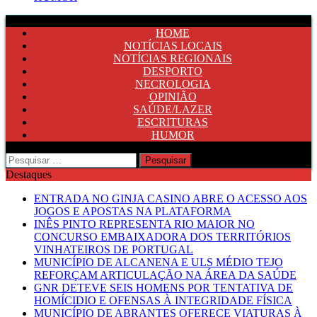
HOME
NOTÍCIAS LOCAIS
NOTÍCIAS REGIONAIS
DESPORTO
NECROLOGIA
OPINIÃO
SAÚDE/LAZER
ESCRITURAS
HUMOR
Pesquisar
por:
Destaques
ENTRADA NO GINJA CASINO ABRE O ACESSO AOS
JOGOS E APOSTAS NA PLATAFORMA
INÊS PINTO REPRESENTA RIO MAIOR NO
CONCURSO EMBAIXADORA DOS TERRITÓRIOS
VINHATEIROS DE PORTUGAL
MUNICÍPIO DE ALCANENA E ULS MÉDIO TEJO
REFORÇAM ARTICULAÇÃO NA ÁREA DA SAÚDE
GNR DETEVE SEIS HOMENS POR TENTATIVA DE
HOMÍCIDIO E OFENSAS À INTEGRIDADE FÍSICA
MUNICÍPIO DE ABRANTES OFERECE VIATURAS À