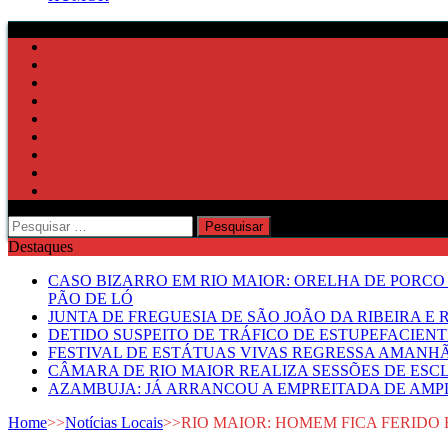
Pesquisar
por:
Destaques
CASO BIZARRO EM RIO MAIOR: ORELHA DE PORCO
PÃO DE LÓ
JUNTA DE FREGUESIA DE SÃO JOÃO DA RIBEIRA 
DETIDO SUSPEITO DE TRÁFICO DE ESTUPEFACIE
FESTIVAL DE ESTÁTUAS VIVAS REGRESSA AMANH
CÂMARA DE RIO MAIOR REALIZA SESSÕES DE ESC
AZAMBUJA: JÁ ARRANCOU A EMPREITADA DE AMPL
Home
>>
Notícias Locais
>>
RIO MAIOR: HOMEM FICA FERIDO