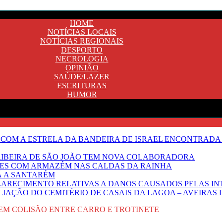
HOME
NOTÍCIAS LOCAIS
NOTÍCIAS REGIONAIS
DESPORTO
NECROLOGIA
OPINIÃO
SAÚDE/LAZER
ESCRITURAS
HUMOR
 COM A ESTRELA DA BANDEIRA DE ISRAEL ENCONTRADA 
E RIBEIRA DE SÃO JOÃO TEM NOVA COLABORADORA
NTES COM ARMAZÉM NAS CALDAS DA RAINHA
Ã A SANTARÉM
LARECIMENTO RELATIVAS A DANOS CAUSADOS PELAS IN
IAÇÃO DO CEMITÉRIO DE CASAIS DA LAGOA – AVEIRAS 
 EM COLISÃO ENTRE CARRO E TROTINETE