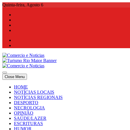
Skip
Quinta-feira, Agosto 6
to
content
Comercio e Noticias
Notícias e Publicidade Online
Close Menu
Comercio e Noticias
Notícias e Publicidade Online
HOME
NOTÍCIAS LOCAIS
NOTÍCIAS REGIONAIS
DESPORTO
NECROLOGIA
OPINIÃO
SAÚDE/LAZER
ESCRITURAS
HUMOR