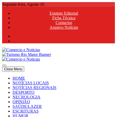
Skip
Segunda-feira, Agosto 10
to
Estatuto Editorial
content
Ficha Técnica
Contactos
Arquivo Notícias
Comercio e Noticias
Notícias e Publicidade Online
Close Menu
Comercio e Noticias
Notícias e Publicidade Online
HOME
NOTÍCIAS LOCAIS
NOTÍCIAS REGIONAIS
DESPORTO
NECROLOGIA
OPINIÃO
SAÚDE/LAZER
ESCRITURAS
HUMOR