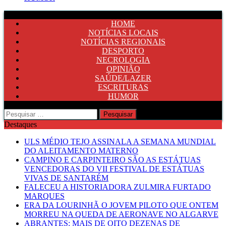
HOME
NOTÍCIAS LOCAIS
NOTÍCIAS REGIONAIS
DESPORTO
NECROLOGIA
OPINIÃO
SAÚDE/LAZER
ESCRITURAS
HUMOR
Pesquisar
por:
Destaques
ULS MÉDIO TEJO ASSINALA A SEMANA MUNDIAL
DO ALEITAMENTO MATERNO
CAMPINO E CARPINTEIRO SÃO AS ESTÁTUAS
VENCEDORAS DO VII FESTIVAL DE ESTÁTUAS
VIVAS DE SANTARÉM
FALECEU A HISTORIADORA ZULMIRA FURTADO
MARQUES
ERA DA LOURINHÃ O JOVEM PILOTO QUE ONTEM
MORREU NA QUEDA DE AERONAVE NO ALGARVE
ABRANTES: MAIS DE OITO DEZENAS DE