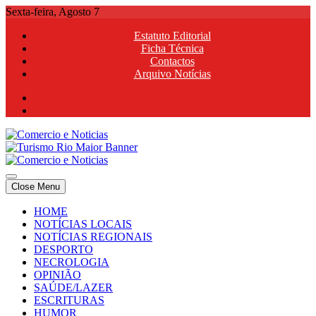
Skip
Sexta-feira, Agosto 7
to
Estatuto Editorial
content
Ficha Técnica
Contactos
Arquivo Notícias
Comercio e Noticias
Notícias e Publicidade Online
Close Menu
Comercio e Noticias
Notícias e Publicidade Online
HOME
NOTÍCIAS LOCAIS
NOTÍCIAS REGIONAIS
DESPORTO
NECROLOGIA
OPINIÃO
SAÚDE/LAZER
ESCRITURAS
HUMOR