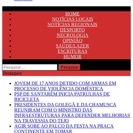
HOME
NOTÍCIAS LOCAIS
NOTÍCIAS REGIONAIS
DESPORTO
NECROLOGIA
OPINIÃO
SAÚDE/LAZER
ESCRITURAS
HUMOR
Pesquisar
por:
Destaques
JOVEM DE 17 ANOS DETIDO COM ARMAS EM
PROCESSO DE VIOLÊNCIA DOMÉSTICA
PSP DE SANTARÉM INICIA PATRULHAS DE
BICICLETA
PRESIDENTES DA GOLEGÃ E DA CHAMUSCA
REUNIRAM COM O MINISTRO DAS
INFRAESTRUTURAS PARA DEFENDER MELHORIAS
NA TRAVESSIA DO TEJO
AGIR SOBE AO PALCO DA FESTA NA PRAÇA
CONTINENTE EM TOMAR