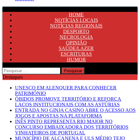
HOME
NOTÍCIAS LOCAIS
NOTÍCIAS REGIONAIS
DESPORTO
NECROLOGIA
OPINIÃO
SAÚDE/LAZER
ESCRITURAS
HUMOR
Pesquisar
por:
Destaques
UNESCO EM ALENQUER PARA CONHECER
PATRIMÓNIO
ÓBIDOS PROMOVE TERRITÓRIO E REFORÇA
LAÇOS INSTITUCIONAIS COM AS ASTÚRIAS
ENTRADA NO GINJA CASINO ABRE O ACESSO AOS
JOGOS E APOSTAS NA PLATAFORMA
INÊS PINTO REPRESENTA RIO MAIOR NO
CONCURSO EMBAIXADORA DOS TERRITÓRIOS
VINHATEIROS DE PORTUGAL
MUNICÍPIO DE ALCANENA E ULS MÉDIO TEJO