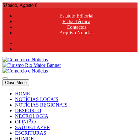
Skip
Sábado, Agosto 8
to
Estatuto Editorial
content
Ficha Técnica
Contactos
Arquivo Notícias
Comercio e Noticias
Notícias e Publicidade Online
Close Menu
Comercio e Noticias
Notícias e Publicidade Online
HOME
NOTÍCIAS LOCAIS
NOTÍCIAS REGIONAIS
DESPORTO
NECROLOGIA
OPINIÃO
SAÚDE/LAZER
ESCRITURAS
HUMOR