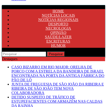
HOME
NOTÍCIAS LOCAIS
NOTÍCIAS REGIONAIS
DESPORTO
NECROLOGIA
OPINIÃO
SAÚDE/LAZER
ESCRITURAS
HUMOR
Pesquisar
por:
Destaques
CASO BIZARRO EM RIO MAIOR: ORELHA DE
PORCO COM A ESTRELA DA BANDEIRA DE ISRAEL
ENCONTRADA NA PORTA DA ANTIGA FÁBRICA DO
PÃO DE LÓ
JUNTA DE FREGUESIA DE SÃO JOÃO DA RIBEIRA E
RIBEIRA DE SÃO JOÃO TEM NOVA
COLABORADORA
DETIDO SUSPEITO DE TRÁFICO DE
ESTUPEFACIENTES COM ARMAZÉM NAS CALDAS
DA RAINHA