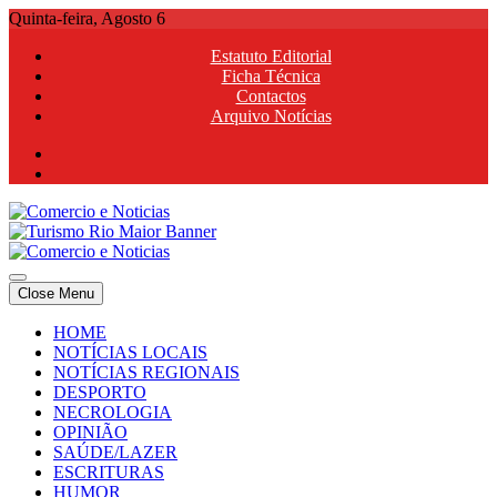
Skip
Quinta-feira, Agosto 6
to
Estatuto Editorial
content
Ficha Técnica
Contactos
Arquivo Notícias
Comercio e Noticias
Notícias e Publicidade Online
Close Menu
Comercio e Noticias
Notícias e Publicidade Online
HOME
NOTÍCIAS LOCAIS
NOTÍCIAS REGIONAIS
DESPORTO
NECROLOGIA
OPINIÃO
SAÚDE/LAZER
ESCRITURAS
HUMOR