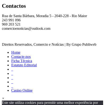
Contactos
Rua de Santa Bárbara, Moradia 5 - 2040-228 - Rio Maior
243 991 096
969 203 521
comercioenoticias@outlook.com
Direitos Reservados, Comercio e Notícias | By Grupo Publiweb
Home
Contacte-nos
Ficha Técnica
Estatuto Editorial
_
_
_
_
_
Casino Online
×
Este site utiliza cookies para permitir uma melhor experiência por