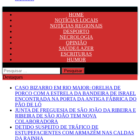
HOME
NOTÍCIAS LOCAIS
NOTÍCIAS REGIONAIS
DESPORTO
NECROLOGIA
OPINIÃO
SAÚDE/LAZER
ESCRITURAS
HUMOR
Pesquisar
por:
Destaques
CASO BIZARRO EM RIO MAIOR: ORELHA DE
PORCO COM A ESTRELA DA BANDEIRA DE ISRAEL
ENCONTRADA NA PORTA DA ANTIGA FÁBRICA DO
PÃO DE LÓ
JUNTA DE FREGUESIA DE SÃO JOÃO DA RIBEIRA E
RIBEIRA DE SÃO JOÃO TEM NOVA
COLABORADORA
DETIDO SUSPEITO DE TRÁFICO DE
ESTUPEFACIENTES COM ARMAZÉM NAS CALDAS
DA RAINHA