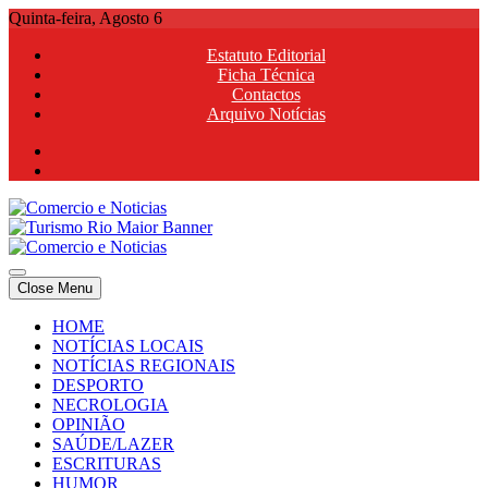
Skip
Quinta-feira, Agosto 6
to
Estatuto Editorial
content
Ficha Técnica
Contactos
Arquivo Notícias
Comercio e Noticias
Notícias e Publicidade Online
Close Menu
Comercio e Noticias
Notícias e Publicidade Online
HOME
NOTÍCIAS LOCAIS
NOTÍCIAS REGIONAIS
DESPORTO
NECROLOGIA
OPINIÃO
SAÚDE/LAZER
ESCRITURAS
HUMOR