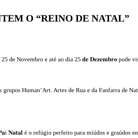
EM O “REINO DE NATAL”
 de Novembro e até ao dia 25 𝐝𝐞 𝐃𝐞𝐳𝐞𝐦𝐛𝐫𝐨 pode v
 grupos Human’Art. Artes de Rua e da Fanfarra de Nat
𝐏𝐚i 𝐍𝐚𝐭𝐚𝐥 é o refúgio perfeito para miúdos e graúdos 