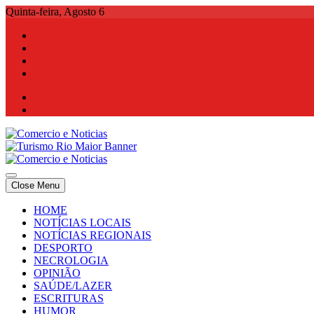
Skip
Quinta-feira, Agosto 6
to
content
Comercio e Noticias
Notícias e Publicidade Online
Close Menu
Comercio e Noticias
Notícias e Publicidade Online
HOME
NOTÍCIAS LOCAIS
NOTÍCIAS REGIONAIS
DESPORTO
NECROLOGIA
OPINIÃO
SAÚDE/LAZER
ESCRITURAS
HUMOR