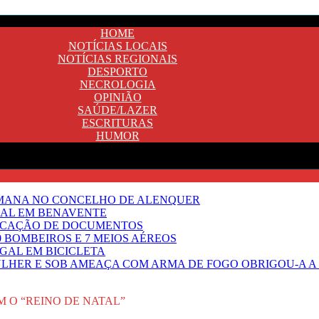
HOME
NOTÍCIAS LOCAIS
NOTÍCIAS REGIONAIS
DESPORTO
NECROLOGIA
OPINIÃO
SAÚDE/LAZER
ESCRITURAS
HUMOR
EMANA NO CONCELHO DE ALENQUER
GAL EM BENAVENTE
IFICAÇÃO DE DOCUMENTOS
 BOMBEIROS E 7 MEIOS AÉREOS
UGAL EM BICICLETA
HER E SOB AMEAÇA COM ARMA DE FOGO OBRIGOU-A A T
O “REINO DE NATAL”