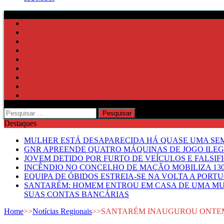
Pesquisar
por:
Destaques
MULHER ESTÁ DESAPARECIDA HÁ QUASE UMA S
GNR APREENDE QUATRO MÁQUINAS DE JOGO ILE
JOVEM DETIDO POR FURTO DE VEÍCULOS E FALS
INCÊNDIO NO CONCELHO DE MAÇÃO MOBILIZA 130
EQUIPA DE ÓBIDOS ESTREIA-SE NA VOLTA A PORT
SANTARÉM: HOMEM ENTROU EM CASA DE UMA MUL
SUAS CONTAS BANCÁRIAS
Home
>>
Notícias Regionais
>>
SANTARÉM INAUGUROU ONTEM 