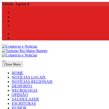
Skip
Sábado, Agosto 8
to
content
Comercio e Noticias
Notícias e Publicidade Online
Close Menu
Comercio e Noticias
Notícias e Publicidade Online
HOME
NOTÍCIAS LOCAIS
NOTÍCIAS REGIONAIS
DESPORTO
NECROLOGIA
OPINIÃO
SAÚDE/LAZER
ESCRITURAS
HUMOR