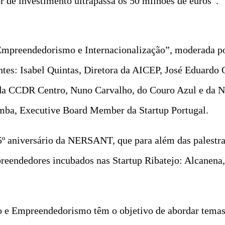
or de investimento ultrapassa os 50 milhões de euros”.
mpreendedorismo e Internacionalização”, moderada por
ntes: Isabel Quintas, Diretora da AICEP, José Eduardo 
 da CCDR Centro, Nuno Carvalho, do Couro Azul e da 
Bomba, Executive Board Member da Startup Portugal.
35º aniversário da NERSANT, que para além das palestr
endedores incubados nas Startup Ribatejo: Alcanena,
ão e Empreendedorismo têm o objetivo de abordar tema