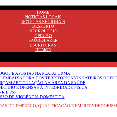
HOME
NOTÍCIAS LOCAIS
NOTÍCIAS REGIONAIS
DESPORTO
NECROLOGIA
OPINIÃO
SAÚDE/LAZER
ESCRITURAS
HUMOR
JOGOS E APOSTAS NA PLATAFORMA
SO EMBAIXADORA DOS TERRITÓRIOS VINHATEIROS DE P
FORÇAM ARTICULAÇÃO NA ÁREA DA SAÚDE
ÍCIDIO E OFENSAS À INTEGRIDADE FÍSICA
R E PSP
SSO DE VIOLÊNCIA DOMÉSTICA
DAS DO EMPREGO, QUALIFICAÇÃO E EMPREENDEDORISM