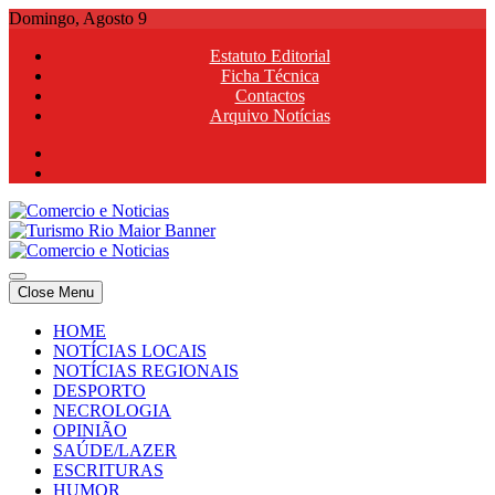
Skip
Domingo, Agosto 9
to
Estatuto Editorial
content
Ficha Técnica
Contactos
Arquivo Notícias
Comercio e Noticias
Notícias e Publicidade Online
Close Menu
Comercio e Noticias
Notícias e Publicidade Online
HOME
NOTÍCIAS LOCAIS
NOTÍCIAS REGIONAIS
DESPORTO
NECROLOGIA
OPINIÃO
SAÚDE/LAZER
ESCRITURAS
HUMOR