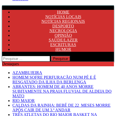
HOME
NOTÍCIAS LOCAIS
NOTÍCIAS REGIONAIS
DESPORTO
NECROLOGIA
OPINIÃO
SAÚDE/LAZER
ESCRITURAS
HUMOR
Pesquisar
por:
Destaques
AZAMBUJEIRA
HOMEM SOFRE PERFURAÇÃO NUM PÉ E É
RESGATADO DA ILHA DA BERLENGA
ABRANTES: HOMEM DE 40 ANOS MORRE
SUBITAMENTE NA PRAIA FLUVIAL DE ALDEIA DO
MATO
RIO MAIOR
CALDAS DA RAINHA: BEBÉ DE 22 MESES MORRE
APÓS CAIR DE UM 3.º ANDAR
TRÊS ATLETAS DO RIO MAIOR BASKET NA