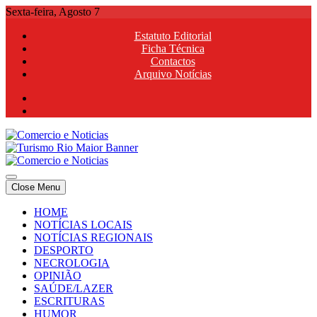
Skip
Sexta-feira, Agosto 7
to
Estatuto Editorial
content
Ficha Técnica
Contactos
Arquivo Notícias
Comercio e Noticias
Notícias e Publicidade Online
Close Menu
Comercio e Noticias
Notícias e Publicidade Online
HOME
NOTÍCIAS LOCAIS
NOTÍCIAS REGIONAIS
DESPORTO
NECROLOGIA
OPINIÃO
SAÚDE/LAZER
ESCRITURAS
HUMOR