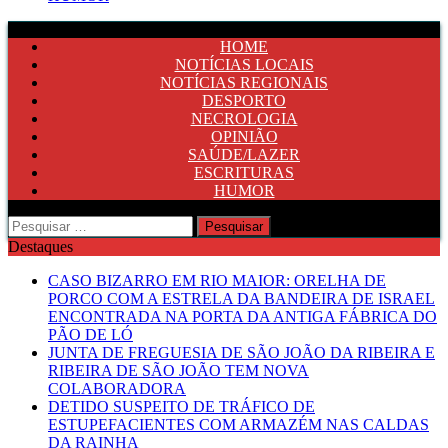
HOME
NOTÍCIAS LOCAIS
NOTÍCIAS REGIONAIS
DESPORTO
NECROLOGIA
OPINIÃO
SAÚDE/LAZER
ESCRITURAS
HUMOR
Pesquisar
por:
Destaques
CASO BIZARRO EM RIO MAIOR: ORELHA DE
PORCO COM A ESTRELA DA BANDEIRA DE ISRAEL
ENCONTRADA NA PORTA DA ANTIGA FÁBRICA DO
PÃO DE LÓ
JUNTA DE FREGUESIA DE SÃO JOÃO DA RIBEIRA E
RIBEIRA DE SÃO JOÃO TEM NOVA
COLABORADORA
DETIDO SUSPEITO DE TRÁFICO DE
ESTUPEFACIENTES COM ARMAZÉM NAS CALDAS
DA RAINHA