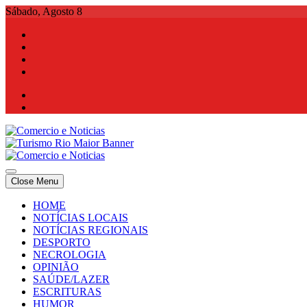
Skip
Sábado, Agosto 8
to
content
Comercio e Noticias
Notícias e Publicidade Online
Close Menu
Comercio e Noticias
Notícias e Publicidade Online
HOME
NOTÍCIAS LOCAIS
NOTÍCIAS REGIONAIS
DESPORTO
NECROLOGIA
OPINIÃO
SAÚDE/LAZER
ESCRITURAS
HUMOR