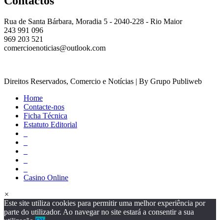
Contactos
Rua de Santa Bárbara, Moradia 5 - 2040-228 - Rio Maior
243 991 096
969 203 521
comercioenoticias@outlook.com
Direitos Reservados, Comercio e Notícias | By Grupo Publiweb
Home
Contacte-nos
Ficha Técnica
Estatuto Editorial
_
_
_
_
_
Casino Online
×
Este site utiliza cookies para permitir uma melhor experiência por
parte do utilizador. Ao navegar no site estará a consentir a sua