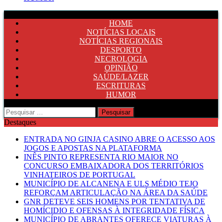
HOME
NOTÍCIAS LOCAIS
NOTÍCIAS REGIONAIS
DESPORTO
NECROLOGIA
OPINIÃO
SAÚDE/LAZER
ESCRITURAS
HUMOR
Pesquisar
por:
Destaques
ENTRADA NO GINJA CASINO ABRE O ACESSO AOS
JOGOS E APOSTAS NA PLATAFORMA
INÊS PINTO REPRESENTA RIO MAIOR NO
CONCURSO EMBAIXADORA DOS TERRITÓRIOS
VINHATEIROS DE PORTUGAL
MUNICÍPIO DE ALCANENA E ULS MÉDIO TEJO
REFORÇAM ARTICULAÇÃO NA ÁREA DA SAÚDE
GNR DETEVE SEIS HOMENS POR TENTATIVA DE
HOMÍCIDIO E OFENSAS À INTEGRIDADE FÍSICA
MUNICÍPIO DE ABRANTES OFERECE VIATURAS À