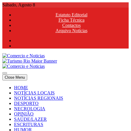
Skip
Sábado, Agosto 8
to
Estatuto Editorial
content
Ficha Técnica
Contactos
Arquivo Notícias
Comercio e Noticias
Notícias e Publicidade Online
Close Menu
Comercio e Noticias
Notícias e Publicidade Online
HOME
NOTÍCIAS LOCAIS
NOTÍCIAS REGIONAIS
DESPORTO
NECROLOGIA
OPINIÃO
SAÚDE/LAZER
ESCRITURAS
HUMOR