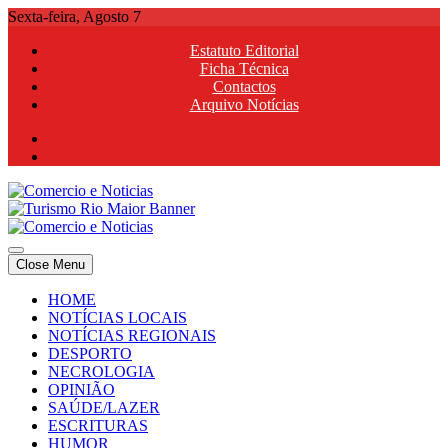
Skip
Sexta-feira, Agosto 7
to
Estatuto Editorial
content
Ficha Técnica
Contactos
Arquivo Notícias
Comercio e Noticias
Notícias e Publicidade Online
Close Menu
Comercio e Noticias
Notícias e Publicidade Online
HOME
NOTÍCIAS LOCAIS
NOTÍCIAS REGIONAIS
DESPORTO
NECROLOGIA
OPINIÃO
SAÚDE/LAZER
ESCRITURAS
HUMOR