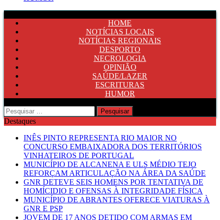
HOME
NOTÍCIAS LOCAIS
NOTÍCIAS REGIONAIS
DESPORTO
NECROLOGIA
OPINIÃO
SAÚDE/LAZER
ESCRITURAS
HUMOR
Pesquisar
por:
Destaques
INÊS PINTO REPRESENTA RIO MAIOR NO
CONCURSO EMBAIXADORA DOS TERRITÓRIOS
VINHATEIROS DE PORTUGAL
MUNICÍPIO DE ALCANENA E ULS MÉDIO TEJO
REFORÇAM ARTICULAÇÃO NA ÁREA DA SAÚDE
GNR DETEVE SEIS HOMENS POR TENTATIVA DE
HOMÍCIDIO E OFENSAS À INTEGRIDADE FÍSICA
MUNICÍPIO DE ABRANTES OFERECE VIATURAS À
GNR E PSP
JOVEM DE 17 ANOS DETIDO COM ARMAS EM