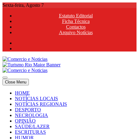
Skip
Sexta-feira, Agosto 7
to
Estatuto Editorial
content
Ficha Técnica
Contactos
Arquivo Notícias
Comercio e Noticias
Notícias e Publicidade Online
Close Menu
Comercio e Noticias
Notícias e Publicidade Online
HOME
NOTÍCIAS LOCAIS
NOTÍCIAS REGIONAIS
DESPORTO
NECROLOGIA
OPINIÃO
SAÚDE/LAZER
ESCRITURAS
HUMOR