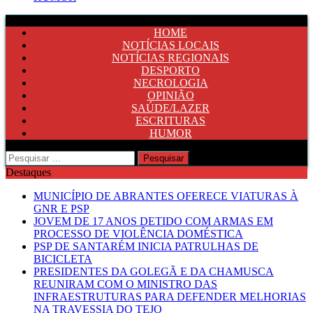
HOME
NOTÍCIAS LOCAIS
NOTÍCIAS REGIONAIS
DESPORTO
NECROLOGIA
OPINIÃO
SAÚDE/LAZER
ESCRITURAS
HUMOR
Pesquisar
por:
Destaques
MUNICÍPIO DE ABRANTES OFERECE VIATURAS À
GNR E PSP
JOVEM DE 17 ANOS DETIDO COM ARMAS EM
PROCESSO DE VIOLÊNCIA DOMÉSTICA
PSP DE SANTARÉM INICIA PATRULHAS DE
BICICLETA
PRESIDENTES DA GOLEGÃ E DA CHAMUSCA
REUNIRAM COM O MINISTRO DAS
INFRAESTRUTURAS PARA DEFENDER MELHORIAS
NA TRAVESSIA DO TEJO