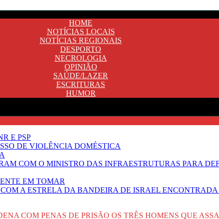
HOME
NOTÍCIAS LOCAIS
NOTÍCIAS REGIONAIS
DESPORTO
NECROLOGIA
OPINIÃO
SAÚDE/LAZER
ESCRITURAS
HUMOR
R E PSP
SSO DE VIOLÊNCIA DOMÉSTICA
TA
RAM COM O MINISTRO DAS INFRAESTRUTURAS PARA DE
NENTE EM TOMAR
 COM A ESTRELA DA BANDEIRA DE ISRAEL ENCONTRADA 
ENA COM PENAS DE PRISÃO OS TRÊS HOMENS QUE ASS