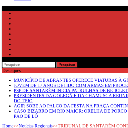
Pesquisar
por:
Destaques
MUNICÍPIO DE ABRANTES OFERECE VIATURAS À GN
JOVEM DE 17 ANOS DETIDO COM ARMAS EM PROCE
PSP DE SANTARÉM INICIA PATRULHAS DE BICICLE
PRESIDENTES DA GOLEGÃ E DA CHAMUSCA REUNI
DO TEJO
AGIR SOBE AO PALCO DA FESTA NA PRAÇA CONTI
CASO BIZARRO EM RIO MAIOR: ORELHA DE PORCO
PÃO DE LÓ
Home
>>
Notícias Regionais
>>
TRIBUNAL DE SANTARÉM COND