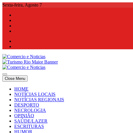
Skip
Sexta-feira, Agosto 7
to
content
Comercio e Noticias
Notícias e Publicidade Online
Close Menu
Comercio e Noticias
Notícias e Publicidade Online
HOME
NOTÍCIAS LOCAIS
NOTÍCIAS REGIONAIS
DESPORTO
NECROLOGIA
OPINIÃO
SAÚDE/LAZER
ESCRITURAS
HUMOR