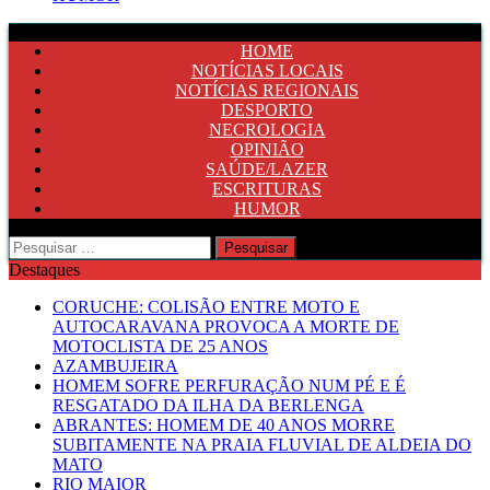
HOME
NOTÍCIAS LOCAIS
NOTÍCIAS REGIONAIS
DESPORTO
NECROLOGIA
OPINIÃO
SAÚDE/LAZER
ESCRITURAS
HUMOR
Pesquisar
por:
Destaques
CORUCHE: COLISÃO ENTRE MOTO E
AUTOCARAVANA PROVOCA A MORTE DE
MOTOCLISTA DE 25 ANOS
AZAMBUJEIRA
HOMEM SOFRE PERFURAÇÃO NUM PÉ E É
RESGATADO DA ILHA DA BERLENGA
ABRANTES: HOMEM DE 40 ANOS MORRE
SUBITAMENTE NA PRAIA FLUVIAL DE ALDEIA DO
MATO
RIO MAIOR