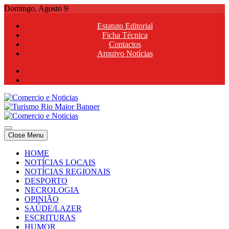
Skip
Domingo, Agosto 9
to
Estatuto Editorial
content
Ficha Técnica
Contactos
Arquivo Notícias
Comercio e Noticias
Notícias e Publicidade Online
Close Menu
Comercio e Noticias
Notícias e Publicidade Online
HOME
NOTÍCIAS LOCAIS
NOTÍCIAS REGIONAIS
DESPORTO
NECROLOGIA
OPINIÃO
SAÚDE/LAZER
ESCRITURAS
HUMOR