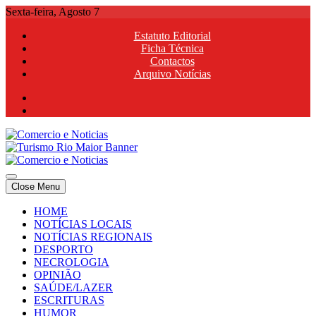
Skip
Sexta-feira, Agosto 7
to
Estatuto Editorial
content
Ficha Técnica
Contactos
Arquivo Notícias
Comercio e Noticias
Notícias e Publicidade Online
Close Menu
Comercio e Noticias
Notícias e Publicidade Online
HOME
NOTÍCIAS LOCAIS
NOTÍCIAS REGIONAIS
DESPORTO
NECROLOGIA
OPINIÃO
SAÚDE/LAZER
ESCRITURAS
HUMOR