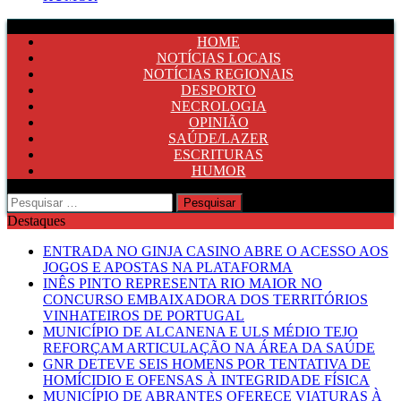
HOME
NOTÍCIAS LOCAIS
NOTÍCIAS REGIONAIS
DESPORTO
NECROLOGIA
OPINIÃO
SAÚDE/LAZER
ESCRITURAS
HUMOR
Pesquisar
por:
Destaques
ENTRADA NO GINJA CASINO ABRE O ACESSO AOS
JOGOS E APOSTAS NA PLATAFORMA
INÊS PINTO REPRESENTA RIO MAIOR NO
CONCURSO EMBAIXADORA DOS TERRITÓRIOS
VINHATEIROS DE PORTUGAL
MUNICÍPIO DE ALCANENA E ULS MÉDIO TEJO
REFORÇAM ARTICULAÇÃO NA ÁREA DA SAÚDE
GNR DETEVE SEIS HOMENS POR TENTATIVA DE
HOMÍCIDIO E OFENSAS À INTEGRIDADE FÍSICA
MUNICÍPIO DE ABRANTES OFERECE VIATURAS À