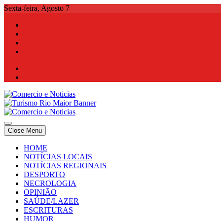
Skip
Sexta-feira, Agosto 7
to
content
Comercio e Noticias
Notícias e Publicidade Online
Close Menu
Comercio e Noticias
Notícias e Publicidade Online
HOME
NOTÍCIAS LOCAIS
NOTÍCIAS REGIONAIS
DESPORTO
NECROLOGIA
OPINIÃO
SAÚDE/LAZER
ESCRITURAS
HUMOR