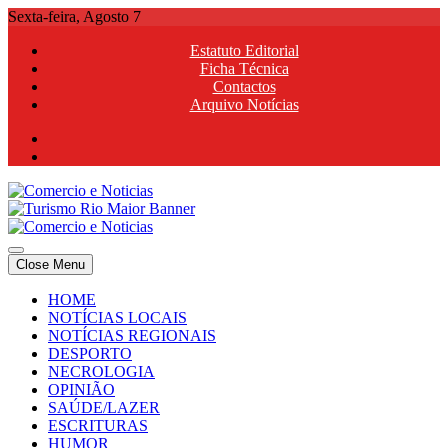
Skip
Sexta-feira, Agosto 7
to
Estatuto Editorial
content
Ficha Técnica
Contactos
Arquivo Notícias
Comercio e Noticias
Notícias e Publicidade Online
Close Menu
Comercio e Noticias
Notícias e Publicidade Online
HOME
NOTÍCIAS LOCAIS
NOTÍCIAS REGIONAIS
DESPORTO
NECROLOGIA
OPINIÃO
SAÚDE/LAZER
ESCRITURAS
HUMOR