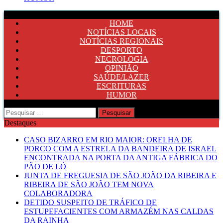
HOME
NOTÍCIAS LOCAIS
NOTÍCIAS REGIONAIS
DESPORTO
NECROLOGIA
OPINIÃO
SAÚDE/LAZER
ESCRITURAS
HUMOR
Pesquisar
por:
Destaques
CASO BIZARRO EM RIO MAIOR: ORELHA DE
PORCO COM A ESTRELA DA BANDEIRA DE ISRAEL
ENCONTRADA NA PORTA DA ANTIGA FÁBRICA DO
PÃO DE LÓ
JUNTA DE FREGUESIA DE SÃO JOÃO DA RIBEIRA E
RIBEIRA DE SÃO JOÃO TEM NOVA
COLABORADORA
DETIDO SUSPEITO DE TRÁFICO DE
ESTUPEFACIENTES COM ARMAZÉM NAS CALDAS
DA RAINHA