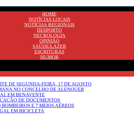
HOME
NOTÍCIAS LOCAIS
NOTÍCIAS REGIONAIS
DESPORTO
NECROLOGIA
OPINIÃO
SAÚDE/LAZER
ESCRITURAS
HUMOR
OITE DE SEGUNDA-FEIRA, 17 DE AGOSTO
EMANA NO CONCELHO DE ALENQUER
GAL EM BENAVENTE
IFICAÇÃO DE DOCUMENTOS
 BOMBEIROS E 7 MEIOS AÉREOS
UGAL EM BICICLETA