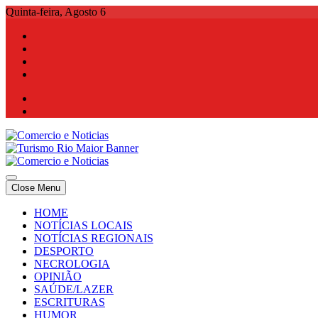
Skip
Quinta-feira, Agosto 6
to
content
Comercio e Noticias
Notícias e Publicidade Online
Close Menu
Comercio e Noticias
Notícias e Publicidade Online
HOME
NOTÍCIAS LOCAIS
NOTÍCIAS REGIONAIS
DESPORTO
NECROLOGIA
OPINIÃO
SAÚDE/LAZER
ESCRITURAS
HUMOR