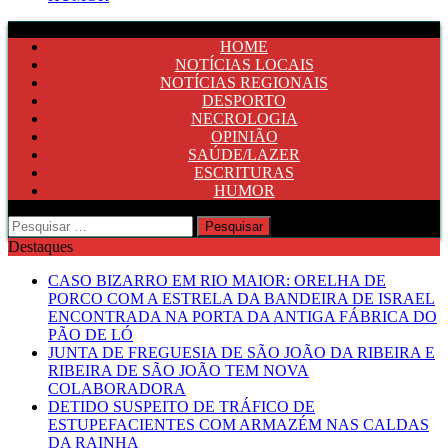
HOME
NOTÍCIAS LOCAIS
NOTÍCIAS REGIONAIS
DESPORTO
NECROLOGIA
OPINIÃO
SAÚDE/LAZER
ESCRITURAS
HUMOR
Pesquisar
por:
Destaques
CASO BIZARRO EM RIO MAIOR: ORELHA DE
PORCO COM A ESTRELA DA BANDEIRA DE ISRAEL
ENCONTRADA NA PORTA DA ANTIGA FÁBRICA DO
PÃO DE LÓ
JUNTA DE FREGUESIA DE SÃO JOÃO DA RIBEIRA E
RIBEIRA DE SÃO JOÃO TEM NOVA
COLABORADORA
DETIDO SUSPEITO DE TRÁFICO DE
ESTUPEFACIENTES COM ARMAZÉM NAS CALDAS
DA RAINHA