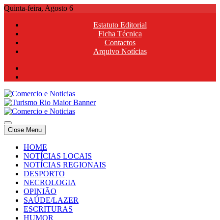
Skip
Quinta-feira, Agosto 6
to
Estatuto Editorial
content
Ficha Técnica
Contactos
Arquivo Notícias
Comercio e Noticias
Notícias e Publicidade Online
Close Menu
Comercio e Noticias
Notícias e Publicidade Online
HOME
NOTÍCIAS LOCAIS
NOTÍCIAS REGIONAIS
DESPORTO
NECROLOGIA
OPINIÃO
SAÚDE/LAZER
ESCRITURAS
HUMOR