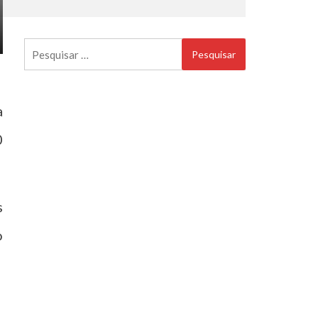
Pesquisar
por:
a
0
s
o