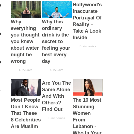
o
o
o