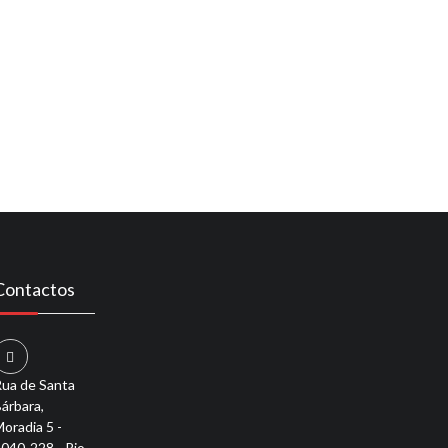
Contactos
ua de Santa
árbara,
oradia 5 -
040-228 - Rio