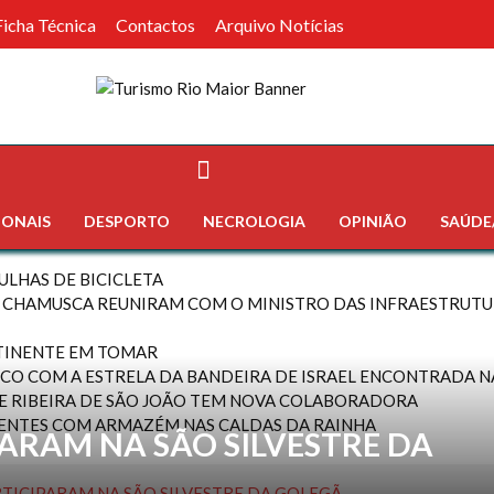
Ficha Técnica
Contactos
Arquivo Notícias
IONAIS
DESPORTO
NECROLOGIA
OPINIÃO
SAÚDE
ULHAS DE BICICLETA
A CHAMUSCA REUNIRAM COM O MINISTRO DAS INFRAESTRUT
NTINENTE EM TOMAR
CO COM A ESTRELA DA BANDEIRA DE ISRAEL ENCONTRADA NA
A E RIBEIRA DE SÃO JOÃO TEM NOVA COLABORADORA
IENTES COM ARMAZÉM NAS CALDAS DA RAINHA
PARAM NA SÃO SILVESTRE DA
RTICIPARAM NA SÃO SILVESTRE DA GOLEGÃ