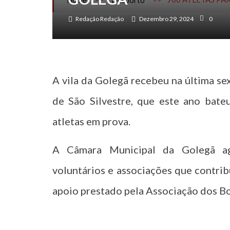
Home
Desporto
Redação Redação
Dezembro 29, 2024
0
A vila da Golegã recebeu na última se
de São Silvestre, que este ano bate
atletas em prova.
A Câmara Municipal da Golegã agr
voluntários e associações que contri
apoio prestado pela Associação dos B