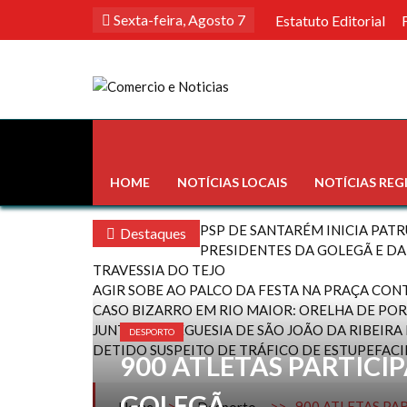
Skip
Sexta-feira, Agosto 7
Estatuto Editorial
to
content
Comercio e Noticias
Notícias e Publicidade Online
HOME
NOTÍCIAS LOCAIS
NOTÍCIAS REG
PSP DE SANTARÉM INICIA PATR
Destaques
PRESIDENTES DA GOLEGÃ E D
TRAVESSIA DO TEJO
AGIR SOBE AO PALCO DA FESTA NA PRAÇA CO
CASO BIZARRO EM RIO MAIOR: ORELHA DE POR
JUNTA DE FREGUESIA DE SÃO JOÃO DA RIBEIR
DESPORTO
DETIDO SUSPEITO DE TRÁFICO DE ESTUPEFAC
900 ATLETAS PARTICI
GOLEGÃ
>>
>>
900 ATLETAS PA